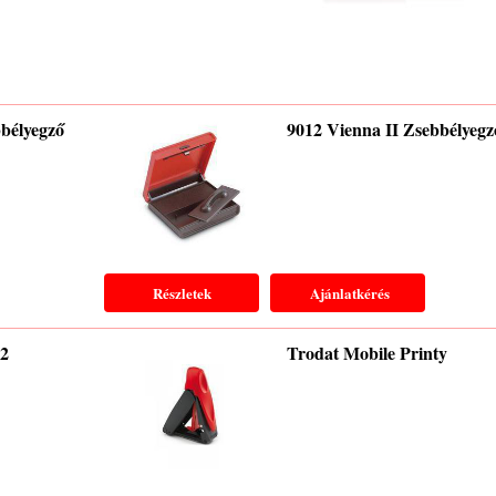
bélyegző
9012 Vienna II Zsebbélyegz
Részletek
Ajánlatkérés
12
Trodat Mobile Printy