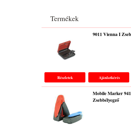
Termékek
9011 Vienna I Zseb
Részletek
Ajánlatkérés
Mobile Marker 94
Zsebbélyegző