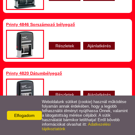
Speciális festékek
Serlegek, Érmék
Printy 4846 Sorszámozó bélyegző
Részletek
Ajánlatkérés
Printy 4820 Dátumbélyegző
Részletek
Ajánlatkérés
Weboldalunk sütiket (cookie) használ működése
folyamán annak érdekében, hogy a legjobb
felhasználói élményt nyújthassa Önnek, valamint
Elfogadom
a látogatottság mérése céljából. A sütik
használatát bármikor letilthatja! Erről bővebb
Printy 4836 Sorszámozó bélyegző
információkat olvashat itt:
Adatkezelési
tájékoztatónk