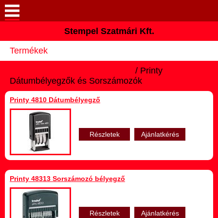
Keresés
Stempel Szatmári Kft.
Bemutatkozás
Termékek
Elérhetőségek
Dátumbélyegzők, Sorszámozók
/ Printy
Dátumbélyegzők és Sorszámozók
Árajánlat
Printy 4810 Dátumbélyegző
Galéria
Részletek
Ajánlatkérés
Termékek
Márka képviselet
Printy 48313 Sorszámozó bélyegző
Lézergravírozás
Részletek
Ajánlatkérés